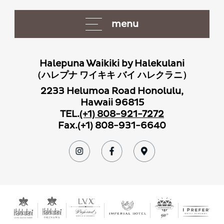
menu
Halepuna Waikiki by Halekulani
（ハレプナ ワイキキ バイ ハレクラニ）
2233
Helumoa Road Honolulu,
Hawaii
96815
TEL.
(+1) 808-921-7272
Fax.(+1) 808-931-6640